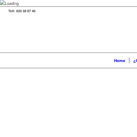
Telf: 620 39 87 46
Home
¿
DISEÑO DE
PÁGINAS 
EN GETAFE
PARA
RESTAURA