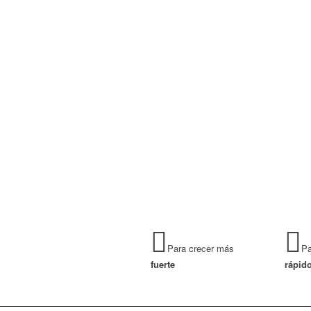
A QUÉ ESTÁ
Si
nu
sab
y
n
Para crecer más
Pa
fuerte
rápid