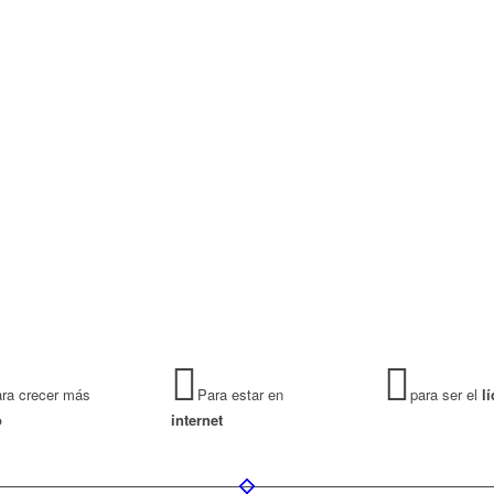
S ESPERANDO
?
 alguien te asegurase que tu negocio puede conseg
evos clientes con muy poco,
¿estarías interesado
er más?
Trabajamos a diario con pequeñas empr
 autónomos que pierden mucho tiempo en consegu
uevos clientes. DeemEstudio te ayudará a consegu
nuevos clientes con muy poco esfuerzo.
ra crecer más
Para estar en
para ser el
lí
o
internet