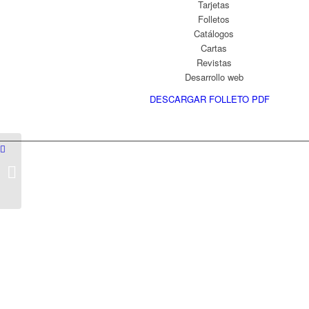
Tarjetas
Folletos
Catálogos
Cartas
Revistas
Desarrollo web
DESCARGAR FOLLETO PDF
INICIALES EN
POREXPAN PARA
BODA
Qui
Rell
DEEM MADRID