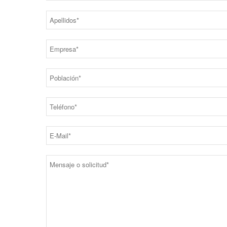
, 1
rza