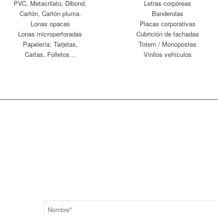
PVC, Metacrilato, Dibond,
Letras corpóreas
Cartón, Cartón pluma.
Banderolas
Lonas opacas
Placas corporativas
Lonas microperforadas
Cubrición de fachadas
Papelería: Tarjetas,
Totem / Monopostes
Cartas, Folletos…
Vinilos vehículos
eres que nos pongamos en contacto contigo??
ena el siguiente formulario y déjanos el resto a nosotros.