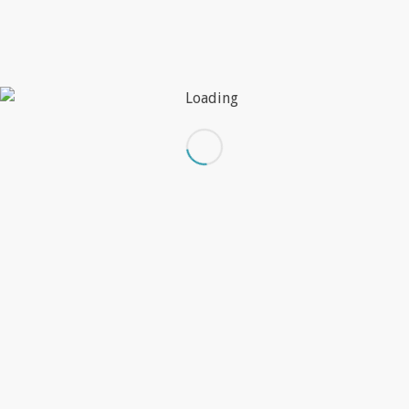
Esto es lo que dicen de nosotros…
Grandes profesionales!!!! Lo recomiendo sin duda