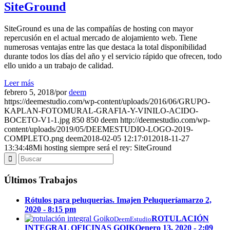
SiteGround
SiteGround es una de las compañías de hosting con mayor
repercusión en el actual mercado de alojamiento web. Tiene
numerosas ventajas entre las que destaca la total disponibilidad
durante todos los días del año y el servicio rápido que ofrecen, todo
ello unido a un trabajo de calidad.
Leer más
febrero 5, 2018
/
por
deem
https://deemestudio.com/wp-content/uploads/2016/06/GRUPO-
KAPLAN-FOTOMURAL-GRAFIA-Y-VINILO-ACIDO-
BOCETO-V1-1.jpg
850
850
deem
http://deemestudio.com/wp-
content/uploads/2019/05/DEEMESTUDIO-LOGO-2019-
COMPLETO.png
deem
2018-02-05 12:17:01
2018-11-27
13:34:48
Mi hosting siempre será el rey: SiteGround
Últimos Trabajos
Rótulos para peluquerias. Imajen Peluquería
marzo 2,
2020 - 8:15 pm
ROTULACIÓN
DeemEstudio
INTEGRAL OFICINAS GOIKO
enero 13, 2020 - 2:09