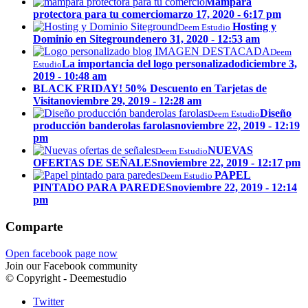
Mampara
protectora para tu comercio
marzo 17, 2020 - 6:17 pm
Hosting y
Deem Estudio
Dominio en Siteground
enero 31, 2020 - 12:53 am
Deem
La importancia del logo personalizado
diciembre 3,
Estudio
2019 - 10:48 am
BLACK FRIDAY! 50% Descuento en Tarjetas de
Visita
noviembre 29, 2019 - 12:28 am
Diseño
Deem Estudio
producción banderolas farolas
noviembre 22, 2019 - 12:19
pm
NUEVAS
Deem Estudio
OFERTAS DE SEÑALES
noviembre 22, 2019 - 12:17 pm
PAPEL
Deem Estudio
PINTADO PARA PAREDES
noviembre 22, 2019 - 12:14
pm
Comparte
Open facebook page now
Join our Facebook community
© Copyright - Deemestudio
Twitter