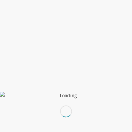
CALENDARIO
PERSONALIZADO 2019 |
PARA TU EMPRESA‎
Leer más
OCTUBRE 24, 2018
/
POR
DEEM
PRODUCCIÓN
,
ÚLTIMAS PUBLICACIONES
EMPIEZA A