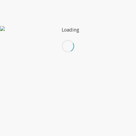
luz.
Leer más
DICIEMBRE 4, 2017
/
POR
DEEM
Items de portfolio
Rotulación Integral Fachada | Audires
Señalética Exterior - La Cochura