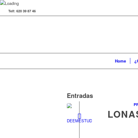
Telf: 620 39 87 46
Home
¿
Entradas
P
LONA