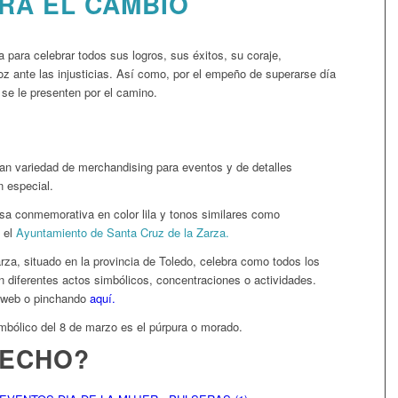
RA EL CAMBIO
 para celebrar todos sus logros, sus éxitos, su coraje,
voz ante las injusticias. Así como, por el empeño de superarse día
 se le presenten por el camino.
 variedad de merchandising para eventos y de detalles
n especial.
lsa conmemorativa en color lila y tonos similares como
 el
Ayuntamiento de Santa Cruz de la Zarza.
za, situado en la provincia de Toledo, celebra como todos los
on diferentes actos simbólicos, concentraciones o actividades.
a web o pinchando
aquí.
mbólico del 8 de marzo es el púrpura o morado.
HECHO?