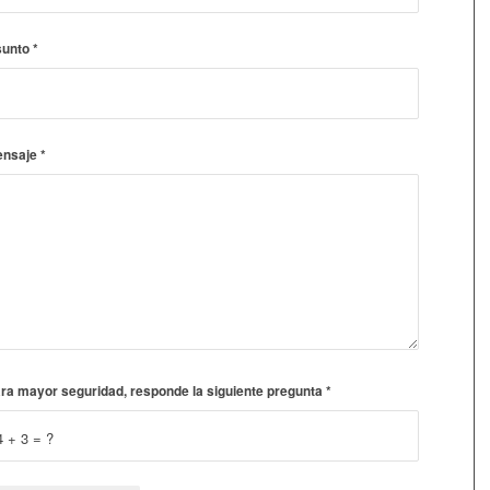
sunto
*
ensaje
*
ra mayor seguridad, responde la siguiente pregunta
*
4 + 3 = ?