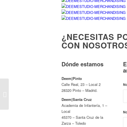
¿NECESITAS P
CON NOSOTRO
Dónde estamos
E
a
Deem|Pinto
Calle Real, 23 – Local 2
N
28320 Pinto – Madrid.
Rótulos luminosos para
restaurantes
Deem|Santa Cruz
Academia de Infantería, 1 –
Local
N
45370 – Santa Cruz de la
Zarza – Toledo