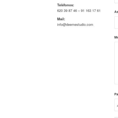
Teléfonos:
620 39 87 46 – 91 163 17 61
A
Mail:
info@deemestudio.com
M
Pa