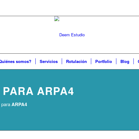
Quiénes somos?
Servicios
Rotulación
Portfolio
Blog
 PARA ARPA4
b para
ARPA4