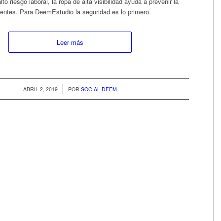
to riesgo laboral, la ropa de alta visibilidad ayuda a prevenir la
entes. Para DeemEstudio la seguridad es lo primero.
Leer más
/
ABRIL 2, 2019
POR
SOCIAL DEEM