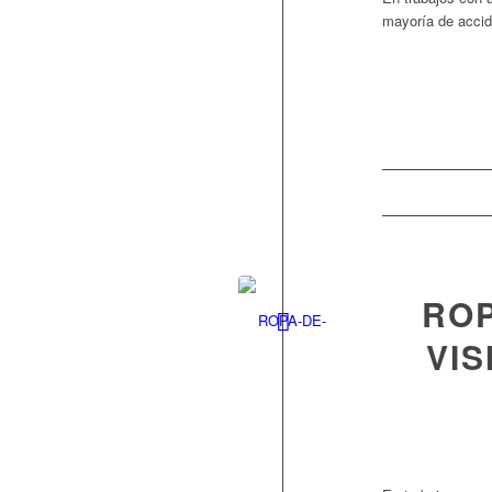
mayoría de accid
ROP
VIS