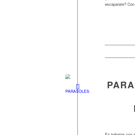
escaparate? Con 
PARA
En trabajos con al