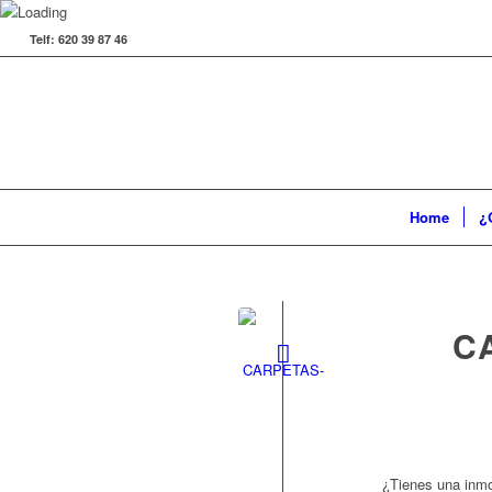
Telf: 620 39 87 46
Home
¿
C
¿Tienes una inmob