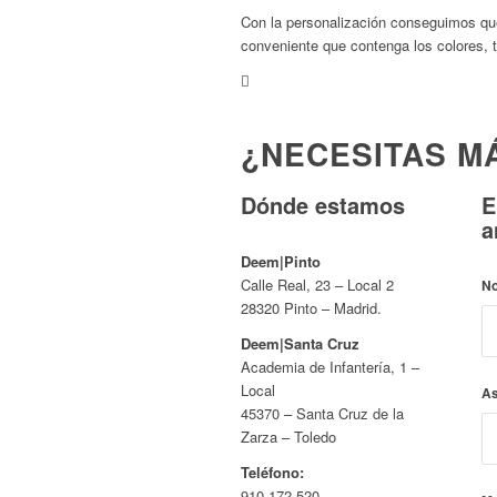
Con la personalización conseguimos que
conveniente que contenga los colores, t
¿NECESITAS M
Dónde estamos
E
a
Deem|Pinto
Calle Real, 23 – Local 2
N
28320 Pinto – Madrid.
Deem|Santa Cruz
Academia de Infantería, 1 –
Local
A
45370 – Santa Cruz de la
Zarza – Toledo
Teléfono:
910 172 520