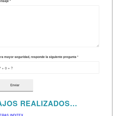
ensaje
*
ra mayor seguridad, responde la siguiente pregunta
*
7 + 0 = ?
AJOS REALIZADOS…