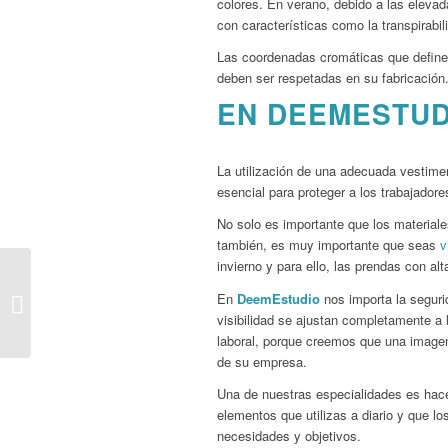
colores. En verano, debido a las elevad
con características como la transpirabi
Las coordenadas cromáticas que definen 
deben ser respetadas en su fabricación.
EN DEEMESTU
La utilización de una adecuada vestimen
esencial para proteger a los trabajadore
No solo es importante que los materiale
también, es muy importante que seas
vi
invierno y para ello, las prendas con alt
EPIS – Equipos de
En
DeemEstudio
nos importa la segurid
protección laboral
visibilidad se ajustan completamente a
laboral, porque creemos que una imagen 
de su empresa.
Una de nuestras especialidades es hace
elementos que utilizas a diario y que l
necesidades y objetivos.