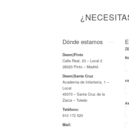
¿NECESITA
Dónde estamos
E
a
Deem|Pinto
N
Calle Real, 23 – Local 2
28320 Pinto – Madrid.
Deem|Santa Cruz
co
Academia de Infantería, 1 –
Local
45370 – Santa Cruz de la
Zarza – Toledo
A
Teléfono:
910 172 520
Mail: