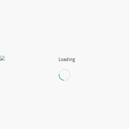
Si quieres saber más de ellos pincha
aquí
para ir a
su página web.
CONFÍA EN
ONTRUCK COMO LO
HACEMOS
NOSOTROS Y
SEGURO QUE
QUEDARÁS