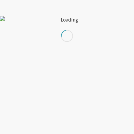
innovando.
Leer más
OCTUBRE 11, 2018
/
POR
DEEM
Items de portfolio
VINILO PARA PAREDES LOCAL COMERCIAL