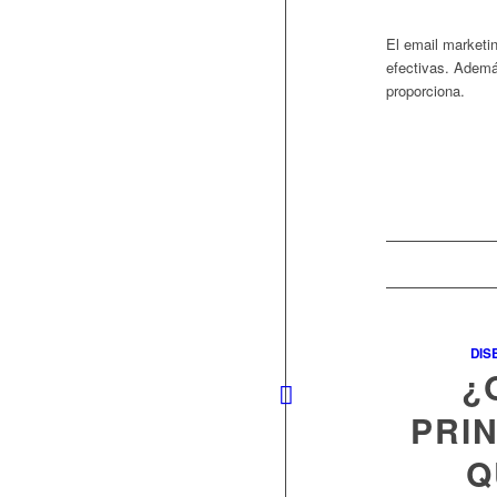
El email marketi
efectivas. Adem
proporciona.
DIS
¿
PRI
Q