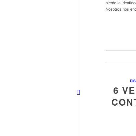
pierda la identid
Nosotros nos enc
DI
6 V
CON