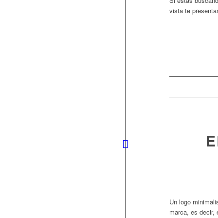
Si estás buscando
vista te presenta
E
Un logo minimalis
marca, es decir, 