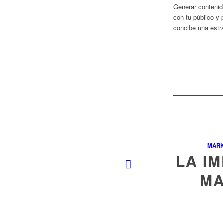
Generar contenid
con tu público y
concibe una estr
MARK
LA I
MA