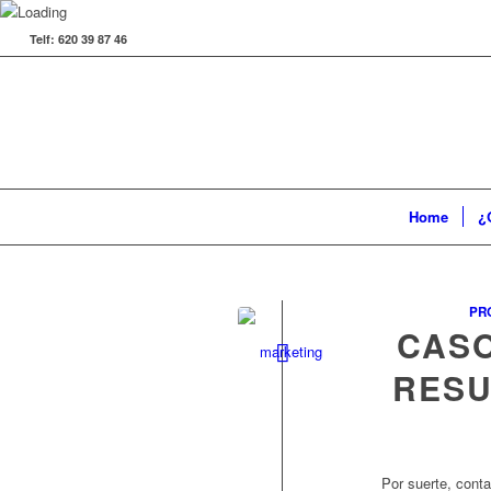
Telf: 620 39 87 46
Home
¿
PR
CASO
RESU
Por suerte, cont