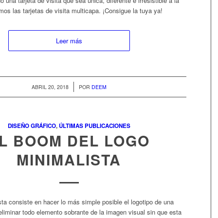
 una tarjeta de visita que sea única, diferente e irresistible a la
mos las tarjetas de visita multicapa. ¡Consigue la tuya ya!
Leer más
/
ABRIL 20, 2018
POR
DEEM
DISEÑO GRÁFICO
,
ÚLTIMAS PUBLICACIONES
L BOOM DEL LOGO
MINIMALISTA
ta consiste en hacer lo más simple posible el logotipo de una
eliminar todo elemento sobrante de la imagen visual sin que esta