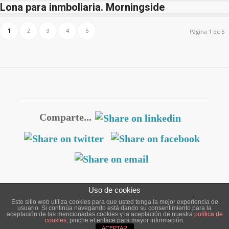
Lona para inmboliaria. Morningside
1
2
3
4
5
Página 1 de 5
Comparte...
Uso de cookies
Este sitio web utiliza cookies para que usted tenga la mejor experiencia de
usuario. Si continúa navegando está dando su consentimiento para la
© Copyright - Deemestudio
aceptación de las mencionadas cookies y la aceptación de nuestra
política de
cookies
, pinche el enlace para mayor información.
Política de Privacidad
Aviso Legal
Política de cookies
Más información sobre las cookies
ACEPTAR